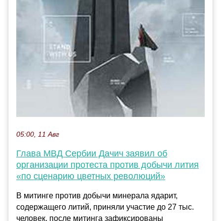
05:00, 11 Авг
Глава МВД Сербии Дачич заявил об
организации протеста против добычи лития
«по сценарию цветных революций»
В митинге против добычи минерала ядарит,
содержащего литий, приняли участие до 27 тыс.
человек, после митинга зафиксированы