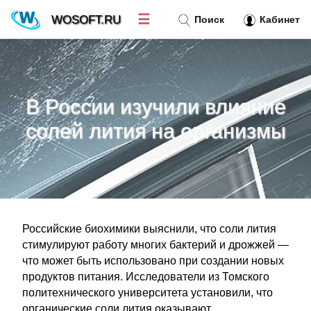
☰
WOSOFT.RU
Поиск
Кабинет
Новости
»
В России изучили влияние
Тренд новостей
»
солей лития на организмы
Рубрики
»
Правила
»
Российские биохимики выяснили, что соли лития
Контакт
»
стимулируют работу многих бактерий и дрожжей —
что может быть использовано при создании новых
продуктов питания. Исследователи из Томского
политехнического университета установили, что
органические соли лития оказывают