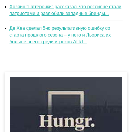
Хозяин "Пятёрочки" рассказал, что россияне стали
патриотами и разлюбили западные бренды...
Де Хеа сделал 5-ю результативную ошибку со
старта прошлого сезона – у него и Льориса их
больше всего среди игроков АПЛ...