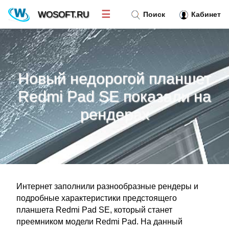
☰
WOSOFT.RU
Поиск
Кабинет
Новости
»
Новый недорогой планшет
Тренд новостей
»
Redmi Pad SE показали на
рендерах
Рубрики
»
Правила
»
Контакт
»
Интернет заполнили разнообразные рендеры и
подробные характеристики предстоящего
планшета Redmi Pad SE, который станет
преемником модели Redmi Pad. На данный