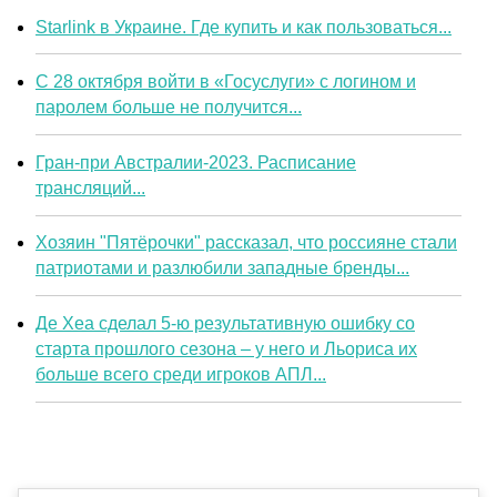
Starlink в Украине. Где купить и как пользоваться...
С 28 октября войти в «Госуслуги» с логином и
паролем больше не получится...
Гран-при Австралии-2023. Расписание
трансляций...
Хозяин "Пятёрочки" рассказал, что россияне стали
патриотами и разлюбили западные бренды...
Де Хеа сделал 5-ю результативную ошибку со
старта прошлого сезона – у него и Льориса их
больше всего среди игроков АПЛ...