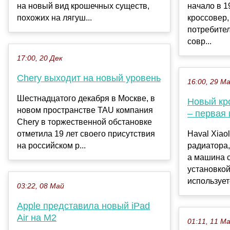
на новый вид крошечных существ,
начало в 1
похожих на лягуш...
кроссовер,
потребите
совр...
17:00, 20 Дек
Chery выходит на новый уровень
16:00, 29 М
Шестнадцатого декабря в Москве, в
Новый кро
новом пространстве TAU компания
– первая
Chery в торжественной обстановке
отметила 19 лет своего присутствия
Haval Xiao
на российском р...
радиатора,
а машина 
установко
используетс
03:22, 08 Май
Apple представила новый iPad
Air на M2
01:11, 11 М