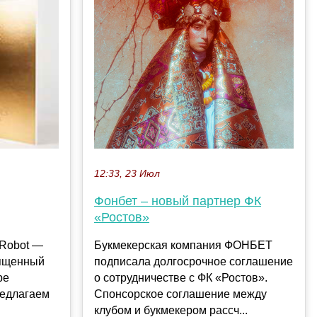
12:33, 23 Июл
Фонбет – новый партнер ФК
«Ростов»
Букмекерская компания ФОНБЕТ
-Robot —
подписала долгосрочное соглашение
вященный
о сотрудничестве с ФК «Ростов».
ре
Спонсорское соглашение между
редлагаем
клубом и букмекером рассч...