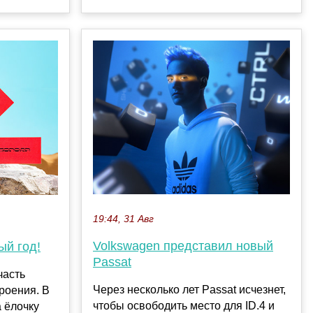
19:44, 31 Авг
Volkswagen представил новый
ый год!
Passat
часть
Через несколько лет Passat исчезнет,
роения. В
чтобы освободить место для ID.4 и
а ёлочку