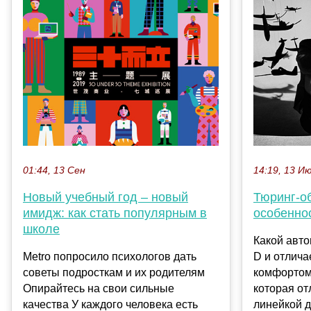
01:44, 13 Сен
14:19, 13 И
Новый учебный год – новый
Тюринг-о
имидж: как стать популярным в
особенно
школе
Какой авто
Metro попросило психологов дать
D и отлич
советы подросткам и их родителям
комфортом
Опирайтесь на свои сильные
которая от
качества У каждого человека есть
линейкой д