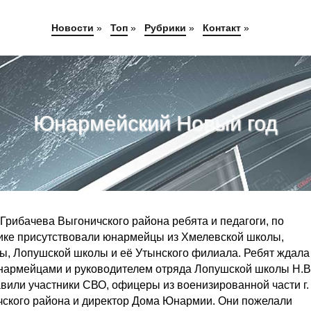
Новости
»
Топ
»
Рубрики
»
Контакт
»
Юнармейский Новый год
рибачева Выгоничского района ребята и педагоги, по
нике присутствовали юнармейцы из Хмелевской школы,
ы, Лопушской школы и её Утынского филиала. Ребят ждала
нармейцами и руководителем отряда Лопушской школы Н.В
или участники СВО, офицеры из военизированной части г.
ского района и директор Дома Юнармии. Они пожелали