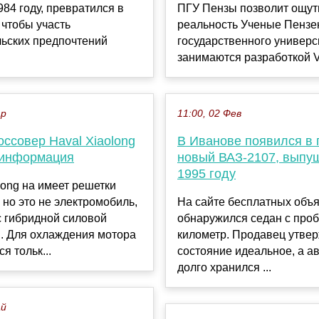
984 году, превратился в
ПГУ Пензы позволит ощут
 чтобы участь
реальность Ученые Пензе
льских предпочтений
государственного универс
занимаются разработкой V.
ар
11:00, 02 Фев
ссовер Haval Xiaolong
В Иванове появился в
 информация
новый ВАЗ-2107, выпу
1995 году
long на имеет решетки
 но это не электромобиль,
На сайте бесплатных объ
с гибридной силовой
обнаружился седан с про
й. Для охлаждения мотора
километр. Продавец утвер
я тольк...
состояние идеальное, а а
долго хранился ...
ай