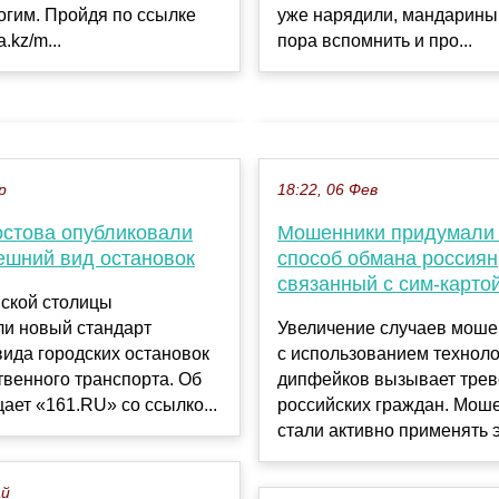
огим. Пройдя по ссылке
уже нарядили, мандарины 
a.kz/m...
пора вспомнить и про...
р
18:22, 06 Фев
остова опубликовали
Мошенники придумали
ешний вид остановок
способ обмана россиян
связанный с сим-карто
нской столицы
ли новый стандарт
Увеличение случаев моше
ида городских остановок
с использованием технол
венного транспорта. Об
дипфейков вызывает трев
ает «161.RU» со ссылко...
российских граждан. Мош
стали активно применять э.
ай