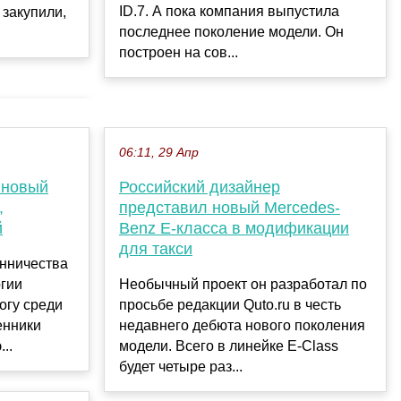
ID.7. А пока компания выпустила
закупили,
последнее поколение модели. Он
построен на сов...
06:11, 29 Апр
 новый
Российский дизайнер
,
представил новый Mercedes-
й
Benz E-класса в модификации
для такси
нничества
огии
Необычный проект он разработал по
огу среди
просьбе редакции Quto.ru в честь
енники
недавнего дебюта нового поколения
..
модели. Всего в линейке E-Class
будет четыре раз...