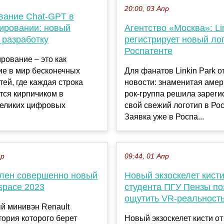
20:00, 03 Апр
вание Chat-GPT в
ировании: новый
Агентство «Москва»: Li
 разработку
регистрирует новый ло
Роспатенте
рование – это как
ие в мир бесконечных
Для фанатов Linkin Park 
ей, где каждая строка
новости: знаменитая амер
тся кирпичиком в
рок-группа решила зареги
великих цифровых
свой свежий логотип в Рос
Заявка уже в Роспа...
ар
09:44, 01 Апр
лен совершенно новый
Новый экзоскелет кисти
space 2023
студента ПГУ Пензы по
ощутить VR-реальност
й минивэн Renault
тория которого берет
Новый экзоскелет кисти от