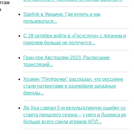
ятам
а
Starlink в Украине. Где купить и как
пользоваться...
С 28 октября войти в «Госуслуги» с логином и
паролем больше не получится...
Гран-при Австралии-2023. Расписание
трансляций...
Хозяин "Пятёрочки" рассказал, что россияне
стали патриотами и разлюбили западные
бренды...
Де Хеа сделал 5-ю результативную ошибку со
старта прошлого сезона – у него и Льориса их
больше всего среди игроков АПЛ...