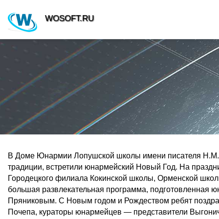
WOSOFT.RU
В Доме Юнармии Лопушской школы имени писателя Н.М.Г
традиции, встретили юнармейский Новый Год. На празд
Городецкого филиала Кокинской школы, Орменской школ
большая развлекательная программа, подготовленная ю
Пряниковым. С Новым годом и Рождеством ребят поздрав
Почепа, кураторы юнармейцев — представители Выгонич