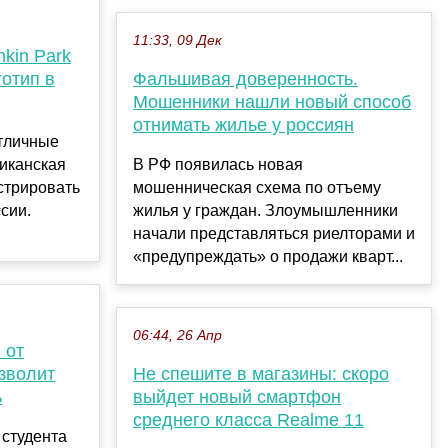
11:33, 09 Дек
nkin Park
готип в
Фальшивая доверенность.
Мошенники нашли новый способ
отнимать жилье у россиян
отличные
иканская
В РФ появилась новая
стрировать
мошенническая схема по отъему
сии.
жилья у граждан. Злоумышленники
начали представляться риелторами и
«предупреждать» о продажи кварт...
06:44, 26 Апр
 от
зволит
Не спешите в магазины: скоро
ь
выйдет новый смартфон
среднего класса Realme 11
 студента