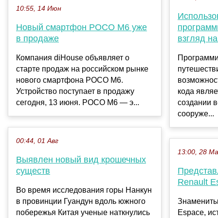
10:55, 14 Июн
Использо
Новый смартфон POCO M6 уже
программ
в продаже
взгляд на
Компания diHouse объявляет о
Программи
старте продаж на российском рынке
путешеств
нового смартфона POCO M6.
возможност
Устройство поступает в продажу
кода являе
сегодня, 13 июня. POCO M6 — э...
создании 
сооруже...
00:44, 01 Авг
13:00, 28 М
Выявлен новый вид крошечных
существ
Представ
Renault E
Во время исследования горы Нанкун
в провинции Гуандун вдоль южного
Знамениты
побережья Китая ученые наткнулись
Espace, ис