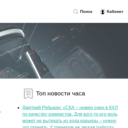
Поиск
Кабинет
Топ новости часа
Дмитрий Рябыкин: «СКА – номер один в КХЛ
.
по качеству хоккеистов. Для кого-то его роль
может не вытекать из хода карьеры – нужно
это принять. У тренеров не легкая работа»...