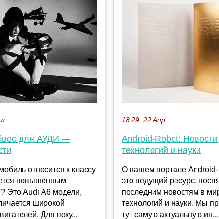
юл
18:29, 22 Апр
бвес для АУДИ —
Android-Robot: Новости
сти
технологий и науки
мобиль относится к классу
О нашем портале Android
ается повышенным
это ведущий ресурс, пос
? Это Audi А6 модели,
последним новостям в ми
личается широкой
технологий и науки. Мы п
вигателей. Для поку...
тут самую актуальную ин...