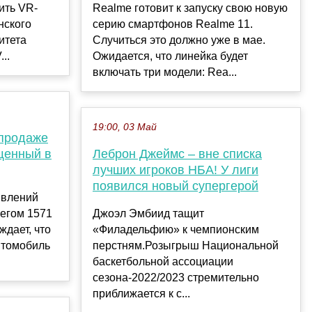
ить VR-
Realme готовит к запуску свою новую
нского
серию смартфонов Realme 11.
итета
Случиться это должно уже в мае.
..
Ожидается, что линейка будет
включать три модели: Rea...
19:00, 03 Май
 продаже
щенный в
Леброн Джеймс – вне списка
лучших игроков НБА! У лиги
появился новый супергерой
явлений
бегом 1571
Джоэл Эмбиид тащит
ждает, что
«Филадельфию» к чемпионским
втомобиль
перстням.Розыгрыш Национальной
баскетбольной ассоциации
сезона-2022/2023 стремительно
приближается к с...