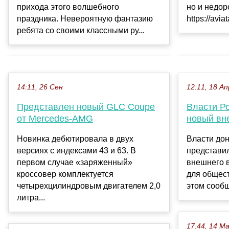
прихода этого волшебного
но и недор
праздника. Невероятную фантазию
https://aviat
ребята со своими классными ру...
14:11, 26 Сен
12:11, 18 Ап
Представлен новый GLC Coupe
Власти Р
от Mercedes-AMG
новый вн
Новинка дебютировала в двух
Власти до
версиях с индексами 43 и 63. В
представи
первом случае «заряженный»
внешнего в
кроссовер комплектуется
для общест
четырехцилиндровым двигателем 2,0
этом сообщ
литра...
17:44, 14 М