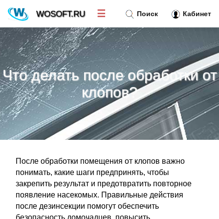
☰
WOSOFT.RU
Поиск
Кабинет
Новости
»
Что делать после обработки от
Тренд новостей
»
клопов?
Рубрики
»
Правила
»
После обработки помещения от клопов важно
Контакт
»
понимать, какие шаги предпринять, чтобы
закрепить результат и предотвратить повторное
появление насекомых. Правильные действия
после дезинсекции помогут обеспечить
безопасность домочадцев, повысить