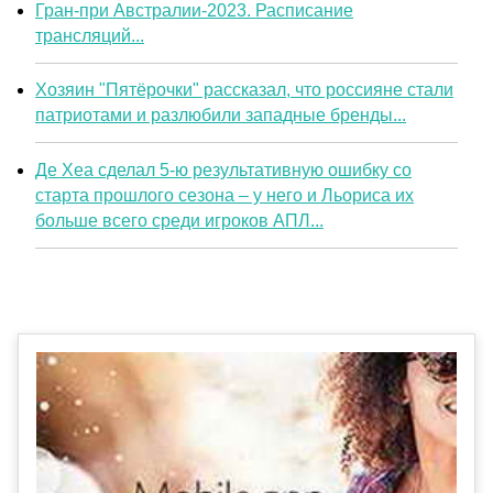
Гран-при Австралии-2023. Расписание
трансляций...
Хозяин "Пятёрочки" рассказал, что россияне стали
патриотами и разлюбили западные бренды...
Де Хеа сделал 5-ю результативную ошибку со
старта прошлого сезона – у него и Льориса их
больше всего среди игроков АПЛ...