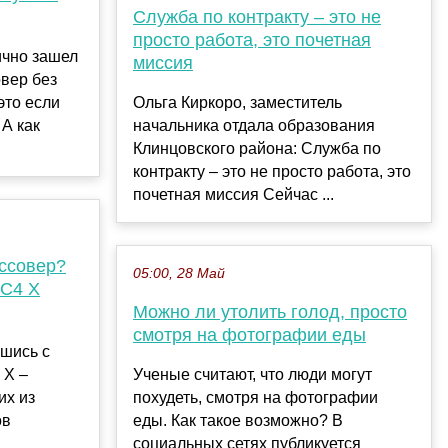
Служба по контракту – это не
просто работа, это почетная
ично зашел
миссия
овер без
это если
Ольга Киркоро, заместитель
 А как
начальника отдала образования
Клинцовского района: Служба по
контракту – это не просто работа, это
почетная миссия Сейчас ...
оссовер?
05:00, 28 Май
 C4 X
Можно ли утолить голод, просто
смотря на фотографии еды
шись с
 X –
Ученые считают, что люди могут
их из
похудеть, смотря на фотографии
ов
еды. Как такое возможно? В
социальных сетях публикуется