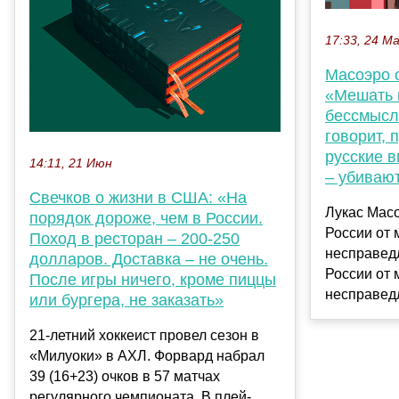
17:33, 24 М
Масоэро 
«Мешать 
бессмысл
говорит, 
русские 
14:11, 21 Июн
– убиваю
Свечков о жизни в США: «На
Лукас Масо
порядок дороже, чем в России.
России от
Поход в ресторан – 200-250
несправед
долларов. Доставка – не очень.
России от
После игры ничего, кроме пиццы
несправедл
или бургера, не заказать»
21-летний хоккеист провел сезон в
«Милуоки» в АХЛ. Форвард набрал
39 (16+23) очков в 57 матчах
регулярного чемпионата. В плей-