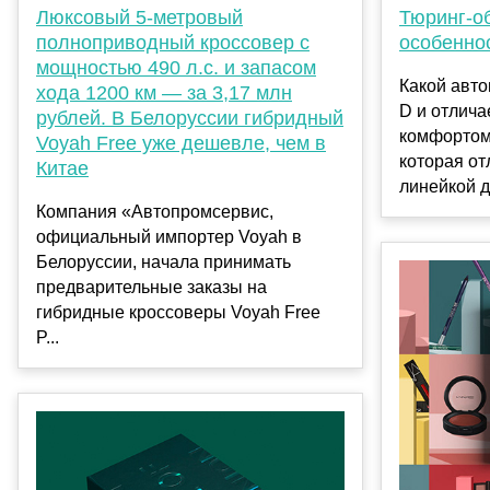
Люксовый 5-метровый
Тюринг-о
полноприводный кроссовер с
особенно
мощностью 490 л.с. и запасом
Какой авто
хода 1200 км — за 3,17 млн
D и отлич
рублей. В Белоруссии гибридный
комфортом
Voyah Free уже дешевле, чем в
которая от
Китае
линейкой д
Компания «Автопромсервис,
официальный импортер Voyah в
Белоруссии, начала принимать
предварительные заказы на
гибридные кроссоверы Voyah Free
P...