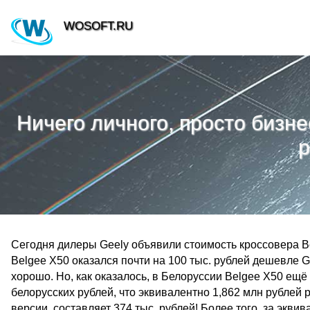
WOSOFT.RU
Ничего личного, просто бизне
р
Сегодня дилеры Geely объявили стоимость кроссовера Be
Belgee X50 оказался почти на 100 тыс. рублей дешевле Ge
хорошо. Но, как оказалось, в Белоруссии Belgee X50 ещ
белорусских рублей, что эквивалентно 1,862 млн рублей 
версии, составляет 374 тыс. рублей! Более того, за экви