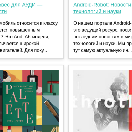
бвес для АУДИ —
Android-Robot: Новости
сти
технологий и науки
мобиль относится к классу
О нашем портале Android
ается повышенным
это ведущий ресурс, пос
? Это Audi А6 модели,
последним новостям в ми
личается широкой
технологий и науки. Мы п
вигателей. Для поку...
тут самую актуальную ин...