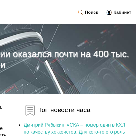
Поиск
Кабинет
ии оказался почти на 400 тыс.
ии
.
Топ новости часа
Дмитрий Рябыкин: «СКА – номер один в КХЛ
ые
по качеству хоккеистов. Для кого-то его роль
ить