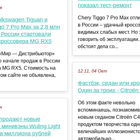
показал тест-ремонт
я
Chery Tiggo 7 Pro Max отл
lkswagen Tiguan и
в России – удачный кросс
go 7 Pro Max за 2,8 млн
видимых слабых мест. Но 
 России стартовали
говорить об эксплуатации.
кроссовера MG RX5
обстоят дела со...
«Мир — Дистрибьютор»
о начале продаж в России
а MG RX5. Стоимость на
12:11, 04 Окт
ом сайте не объявлена,
Фастбэк, седан или кр
Один за троих - Citroёn
Об этом факте невольно
ен
вспоминаешь, познакомив
новым седаном Citroёn C4
 продают новые
продуктом творчества одн
 минивэны Wuling Light
величайших иллюзионист
ра миллиона рублей
автомобильно...