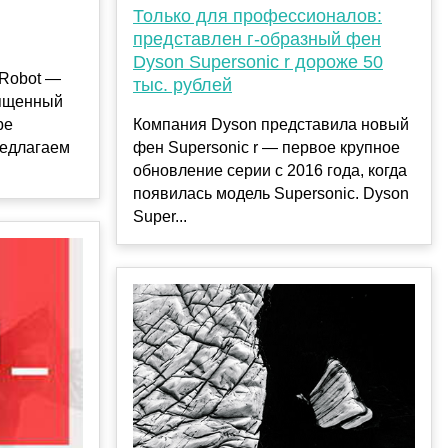
Только для профессионалов:
представлен г-образный фен
Dyson Supersonic r дороже 50
-Robot —
тыс. рублей
вященный
ре
Компания Dyson представила новый
редлагаем
фен Supersonic r — первое крупное
обновление серии с 2016 года, когда
появилась модель Supersonic. Dyson
Super...