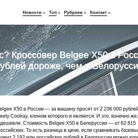
Новости
»
Топ
»
Рубрики
»
Контакт
»
с? Кроссовер Belgee X50 в Росс
ублей дороже, чем в Белорусс
lgee X50 в России — за машину просят от 2 236 000 рублей
ely Coolray, клоном которого и является. И это, конечно же,
ё дешевле. Стоимость Belgee X50 в Белоруссии — от 62 815
российских. То есть разница в цене, если сравнивать базов
валент 2,192 млн российских рублей в Белоруссии можно куп