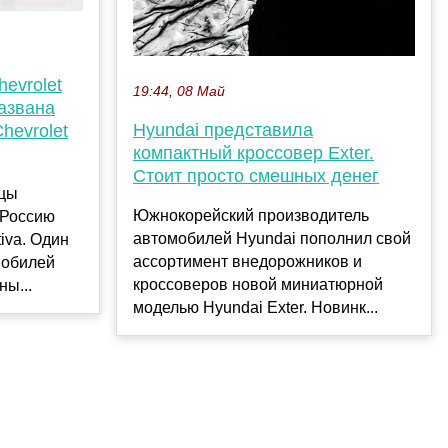
evrolet
19:44, 08 Май
Названа
Hyundai представила
hevrolet
компактный кроссовер Exter.
Стоит просто смешных денег
вцы
Южнокорейский производитель
 Россию
автомобилей Hyundai пополнил свой
iva. Один
ассортимент внедорожников и
мобилей
кроссоверов новой миниатюрной
ны...
моделью Hyundai Exter. Новинк...