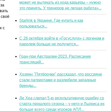
может не вытекать из хода карьеры – нужно
 за
это принять. У тренеров не легкая работа»...
вать
 своё
Starlink в Украине. Где купить и как
пользоваться...
х с
С 28 октября войти в «Госуслуги» с логином и
паролем больше не получится...
Гран-при Австралии-2023. Расписание
трансляций...
Хозяин "Пятёрочки" рассказал, что россияне
стали патриотами и разлюбили западные
бренды...
Де Хеа сделал 5-ю результативную ошибку со
старта прошлого сезона – у него и Льориса их
больше всего среди игроков АПЛ...