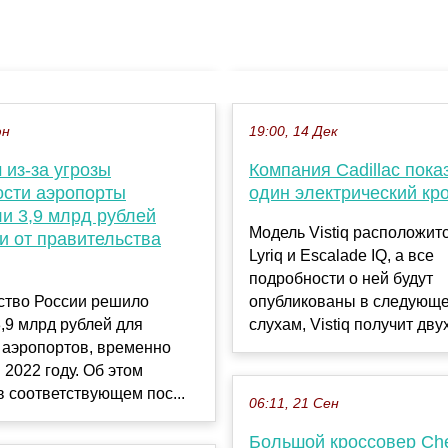
юн
19:00, 14 Дек
 из-за угрозы
Компания Cadillac пок
ости аэропорты
один электрический кр
и 3,9 млрд рублей
Модель Vistiq расположит
и от правительства
Lyriq и Escalade IQ, а все
подробности о ней будут
ство России решило
опубликованы в следующе
,9 млрд рублей для
слухам, Vistiq получит двух
 аэропортов, временно
 2022 году. Об этом
в соответствующем пос...
06:11, 21 Сен
Большой кроссовер Che