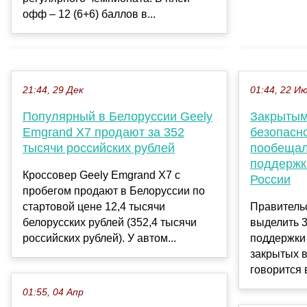
офф – 12 (6+6) баллов в...
21:44, 29 Дек
01:44, 22 И
Популярный в Белоруссии Geely
Закрытым
Emgrand X7 продают за 352
безопасн
тысячи российских рублей
пообещал
поддержк
Кроссовер Geely Emgrand X7 с
России
пробегом продают в Белоруссии по
стартовой цене 12,4 тысячи
Правитель
белорусских рублей (352,4 тысячи
выделить 3
российских рублей). У автом...
поддержки
закрытых в
говорится 
01:55, 04 Апр