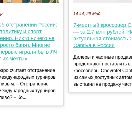
ар
14:44, 29 Май
об отстранении России:
7-местный кроссовер Ch
политику и спорт
— за 2,7 млн рублей. 
енно. Никто ничего не
актуальная стоимость C
просто банят. Многие
Captiva в России
впервые играли бы в ЛЧ
Дилеры и частные прода
т их мечты»
продолжают поставлять в
эро считает отстранение
кроссоверы Chevrolet Capt
 международных турниров
из самых доступных авто
ливым. – Отстранение
выставил на продажу част
 международных турниров
иво? – Ко...