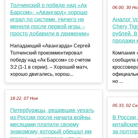
Толчинский о победе над «Ак
06:00, 30 Но
Барсом»: «Авангард» хорошо
играл по системе. Ничего не
Аналог Vo
меняли после первой игры –
Chery Tig
просто добавили в движении»
рублей. В
продажи 
Нападающий «Авангарда» Сергей
Толчинский прокомментировал
Компания 
победу над «Ак Барсом» со счетом
сообщила 
3:2 (1-1 в серии). – Хороший матч,
кроссовер
хорошо двигались, хорош...
официальн
но ...
18:22, 07 Ноя
05:33, 02 С
Петербуржцы, решившие уехать
из России после начала войны,
В России
месяцами платили своему
китайские
знакомому, который обещал им
за полто