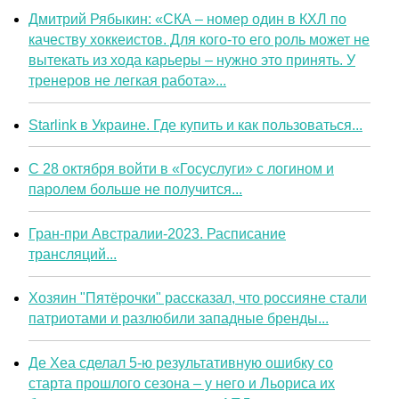
Дмитрий Рябыкин: «СКА – номер один в КХЛ по
качеству хоккеистов. Для кого-то его роль может не
вытекать из хода карьеры – нужно это принять. У
тренеров не легкая работа»...
Starlink в Украине. Где купить и как пользоваться...
С 28 октября войти в «Госуслуги» с логином и
паролем больше не получится...
Гран-при Австралии-2023. Расписание
трансляций...
Хозяин "Пятёрочки" рассказал, что россияне стали
патриотами и разлюбили западные бренды...
Де Хеа сделал 5-ю результативную ошибку со
старта прошлого сезона – у него и Льориса их