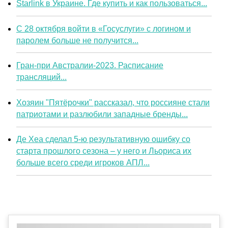
Starlink в Украине. Где купить и как пользоваться...
С 28 октября войти в «Госуслуги» с логином и
паролем больше не получится...
Гран-при Австралии-2023. Расписание
трансляций...
Хозяин "Пятёрочки" рассказал, что россияне стали
патриотами и разлюбили западные бренды...
Де Хеа сделал 5-ю результативную ошибку со
старта прошлого сезона – у него и Льориса их
больше всего среди игроков АПЛ...