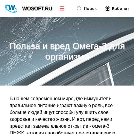
☰
WOSOFT.RU
Поиск
Кабинет
Новости
»
Польза и вред Омега-3 для
Тренд новостей
»
организма
Рубрики
»
Правила
»
В нашем современном мире, где иммунитет и
Контакт
»
правильное питание играют важную роль, все
больше людей ищут способы улучшить свое
здоровье и качество жизни. И вот, перед нами
предстает замечательное открытие - омега-3
ПНЖК, которая способствует предотвращению