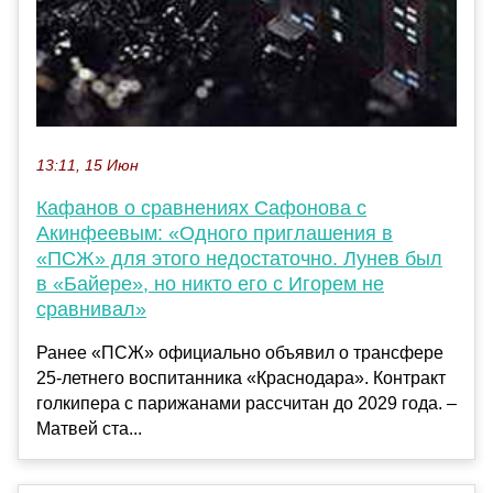
13:11, 15 Июн
Кафанов о сравнениях Сафонова с
Акинфеевым: «Одного приглашения в
«ПСЖ» для этого недостаточно. Лунев был
в «Байере», но никто его с Игорем не
сравнивал»
Ранее «ПСЖ» официально объявил о трансфере
25‑летнего воспитанника «Краснодара». Контракт
голкипера с парижанами рассчитан до 2029 года. –
Матвей ста...