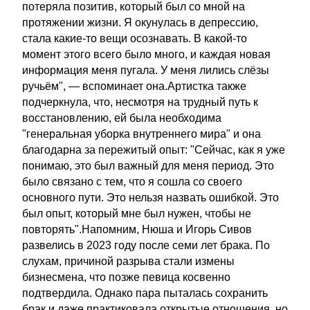
потеряла позитив, который был со мной на
протяжении жизни. Я окунулась в депрессию,
стала какие-то вещи осознавать. В какой-то
момент этого всего было много, и каждая новая
информация меня пугала. У меня лились слёзы
ручьём", — вспоминает она.Артистка также
подчеркнула, что, несмотря на трудный путь к
восстановлению, ей была необходима
"генеральная уборка внутреннего мира" и она
благодарна за пережитый опыт: "Сейчас, как я уже
понимаю, это был важный для меня период. Это
было связано с тем, что я сошла со своего
основного пути. Это нельзя назвать ошибкой. Это
был опыт, который мне был нужен, чтобы не
повторять".Напомним, Нюша и Игорь Сивов
развелись в 2023 году после семи лет брака. По
слухам, причиной разрыва стали измены
бизнесмена, что позже певица косвенно
подтвердила. Однако пара пыталась сохранить
брак и даже практиковала открытые отношения, но