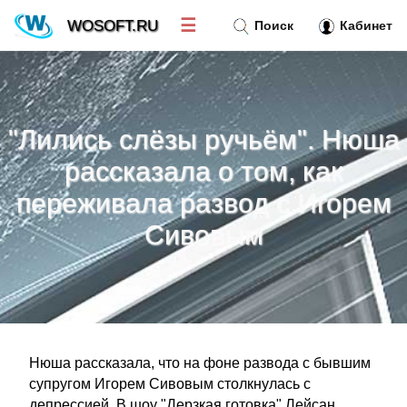
☰
WOSOFT.RU
Поиск
Кабинет
Новости
»
"Лились слёзы ручьём". Нюша
Тренд новостей
»
рассказала о том, как
переживала развод с Игорем
Рубрики
»
Сивовым
Правила
»
Контакт
»
Нюша рассказала, что на фоне развода с бывшим
супругом Игорем Сивовым столкнулась с
депрессией. В шоу "Дерзкая готовка" Лейсан