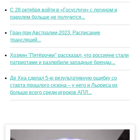
С 28 октября войти в «Госуслуги» с логином и
паролем больше не получится...
Гран-при Австралии-2023. Расписание
трансляций...
Хозяин "Пятёрочки" рассказал, что россияне стали
патриотами и разлюбили западные бренды...
Де Хеа сделал 5-ю результативную ошибку со
старта прошлого сезона – у него и Льориса их
больше всего среди игроков АПЛ...