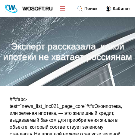
☰
WOSOFT.RU
Поиск
Кабинет
Новости
»
Эксперт рассказала, какой
Тренд новостей
»
ипотеки не хватает россиянам
Рубрики
»
Правила
»
###abc-
Контакт
»
test="news_list_inc021_page_core"###Экоипотека,
или зеленая ипотека, — это жилищный кредит,
выдаваемый банком для приобретения жилья в
объекте, который соответствует зеленому
стандарту. На прошлой неделе о запуске зеленой