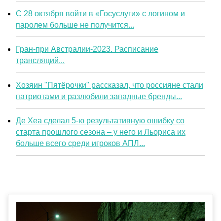
С 28 октября войти в «Госуслуги» с логином и
паролем больше не получится...
Гран-при Австралии-2023. Расписание
трансляций...
Хозяин "Пятёрочки" рассказал, что россияне стали
патриотами и разлюбили западные бренды...
Де Хеа сделал 5-ю результативную ошибку со
старта прошлого сезона – у него и Льориса их
больше всего среди игроков АПЛ...