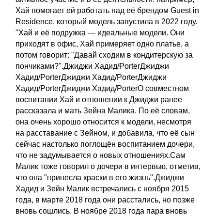
Хай помогает ей работать над её брендом Guest in
Residence, который модель запустила в 2022 году.
"Хай и её подружка — идеальные модели. Они
приходят в офис, Хай примеряет одно платье, а
потом говорит: "Давай сходим в кондитерскую за
пончиками?".Джиджи Хадид/PorterДжиджи
Хадид/PorterДжиджи Хадид/PorterДжиджи
Хадид/PorterДжиджи Хадид/PorterО совместном
воспитании Хай и отношении к Джиджи ранее
рассказала и мать Зейна Малика. По её словам,
она очень хорошо относится к модели, несмотря
на расставание с Зейном, и добавила, что её сын
сейчас настолько поглощён воспитанием дочери,
что не задумывается о новых отношениях.Сам
Малик тоже говорил о дочери в интервью, отметив,
что она "принесла краски в его жизнь".Джиджи
Хадид и Зейн Малик встречались с ноября 2015
года, в марте 2018 года они расстались, но позже
вновь сошлись. В ноябре 2018 года пара вновь