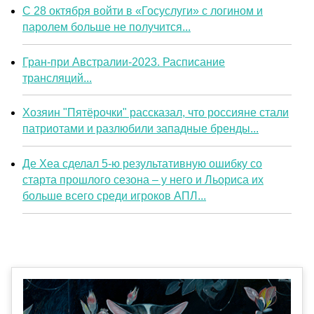
С 28 октября войти в «Госуслуги» с логином и
паролем больше не получится...
Гран-при Австралии-2023. Расписание
трансляций...
Хозяин "Пятёрочки" рассказал, что россияне стали
патриотами и разлюбили западные бренды...
Де Хеа сделал 5-ю результативную ошибку со
старта прошлого сезона – у него и Льориса их
больше всего среди игроков АПЛ...