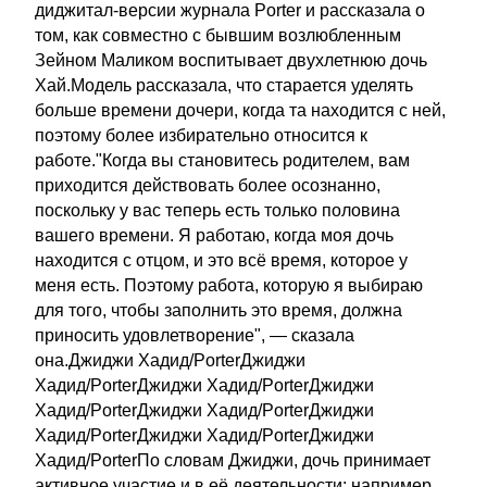
диджитал-версии журнала Porter и рассказала о
том, как совместно с бывшим возлюбленным
Зейном Маликом воспитывает двухлетнюю дочь
Хай.Модель рассказала, что старается уделять
больше времени дочери, когда та находится с ней,
поэтому более избирательно относится к
работе."Когда вы становитесь родителем, вам
приходится действовать более осознанно,
поскольку у вас теперь есть только половина
вашего времени. Я работаю, когда моя дочь
находится с отцом, и это всё время, которое у
меня есть. Поэтому работа, которую я выбираю
для того, чтобы заполнить это время, должна
приносить удовлетворение", — сказала
она.Джиджи Хадид/PorterДжиджи
Хадид/PorterДжиджи Хадид/PorterДжиджи
Хадид/PorterДжиджи Хадид/PorterДжиджи
Хадид/PorterДжиджи Хадид/PorterДжиджи
Хадид/PorterПо словам Джиджи, дочь принимает
активное участие и в её деятельности: например,