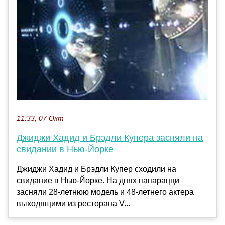
11:33, 07 Окт
Джиджи Хадид и Брэдли Купера засняли на
свидании в Нью-Йорке
Джиджи Хадид и Брэдли Купер сходили на
свидание в Нью-Йорке. На днях папарацци
засняли 28-летнюю модель и 48-летнего актера
выходящими из ресторана V...