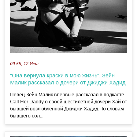
09:55, 12 Июл
"Она вернула краски в мою жизнь". Зейн
Малик рассказал о дочери от Джиджи Хадид
Певец Зейн Малик впервые рассказал в подкасте
Call Her Daddy о своей шестилетней дочери Хай от
бывшей возлюбленной Джиджи Хадид.По словам
бывшего сол...