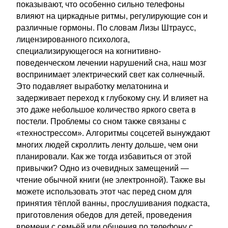
показывают, что особенно сильно телефоны
влияют на циркадные ритмы, регулирующие сон и
различные гормоны. По словам Лизы Штраусс,
лицензированного психолога,
специализирующегося на когнитивно-
поведенческом лечении нарушений сна, наш мозг
воспринимает электрический свет как солнечный.
Это подавляет выработку мелатонина и
задерживает переход к глубокому сну. И влияет на
это даже небольшое количество яркого света в
постели. Проблемы со сном также связаны с
«технострессом». Алгоритмы соцсетей вынуждают
многих людей скроллить ленту дольше, чем они
планировали. Как же тогда избавиться от этой
привычки? Одно из очевидных замещений —
чтение обычной книги (не электронной). Также вы
можете использовать этот час перед сном для
принятия тёплой ванны, прослушивания подкаста,
приготовления обедов для детей, проведения
времени с семьёй или общения по телефону с