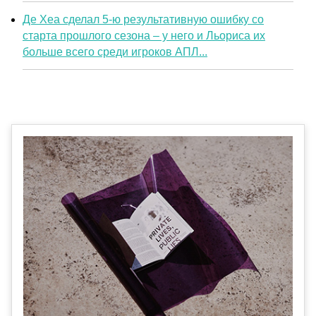
Де Хеа сделал 5-ю результативную ошибку со
старта прошлого сезона – у него и Льориса их
больше всего среди игроков АПЛ...