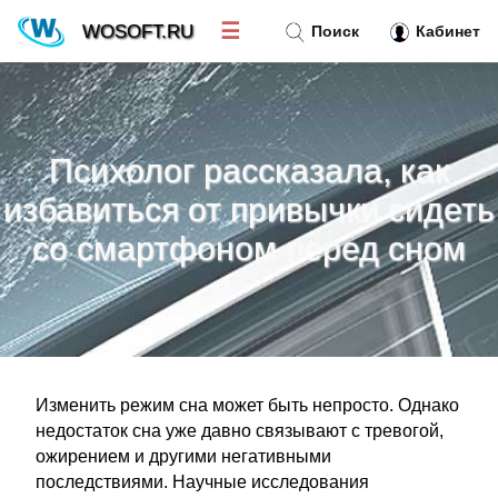
☰
WOSOFT.RU
Поиск
Кабинет
Новости
»
Психолог рассказала, как
Тренд новостей
»
избавиться от привычки сидеть
со смартфоном перед сном
Рубрики
»
Правила
»
Контакт
»
Изменить режим сна может быть непросто. Однако
недостаток сна уже давно связывают с тревогой,
ожирением и другими негативными
последствиями. Научные исследования