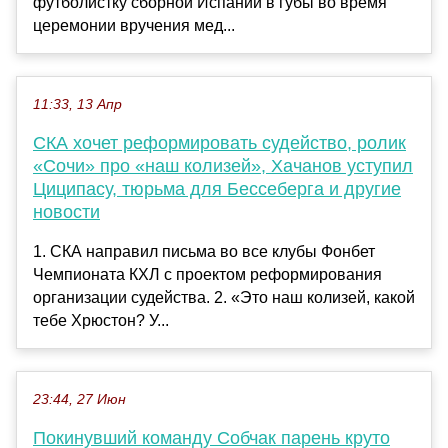
футболистку сборной Испании в губы во время
церемонии вручения мед...
11:33, 13 Апр
СКА хочет реформировать судейство, ролик
«Сочи» про «наш колизей», Хачанов уступил
Циципасу, тюрьма для Бессеберга и другие
новости
1. СКА направил письма во все клубы Фонбет
Чемпионата КХЛ с проектом реформирования
организации судейства. 2. «Это наш колизей, какой
тебе Хрюстон? У...
23:44, 27 Июн
Покинувший команду Собчак парень круто