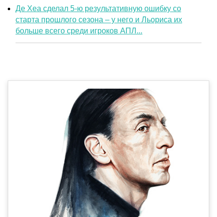
Де Хеа сделал 5-ю результативную ошибку со
старта прошлого сезона – у него и Льориса их
больше всего среди игроков АПЛ...