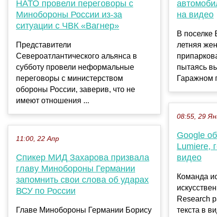
НАТО провели переговоры с
автомоби
Минобороны России из-за
на видео
ситуации с ЧВК «Вагнер»
В поселке 
Представители
летняя жен
Североатлантического альянса в
припарков
субботу провели неформальные
пытаясь вы
переговоры с министерством
Гаражном п
обороны России, заверив, что не
имеют отношения ...
08:55, 29 Ян
Google об
11:00, 22 Апр
Lumiere, 
Спикер МИД Захарова призвала
видео
главу Минобороны Германии
Команда и
запомнить свои слова об ударах
искусствен
ВСУ по России
Research р
Главе Минобороны Германии Борису
текста в в