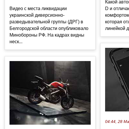
Какой авто
D и отлич
Видео с места ликвидации
комфортом
украинской диверсионно-
которая от
разведывательной группы (ДРГ) в
линейкой д
Белгородской области опубликовало
Минобороны РФ. На кадрах видны
неск...
04:44, 28 М