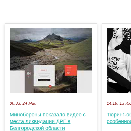
14:19, 13 И
00:33, 24 Май
Тюринг-о
Минобороны показало видео с
особенно
места ликвидации ДРГ в
Белгородской области