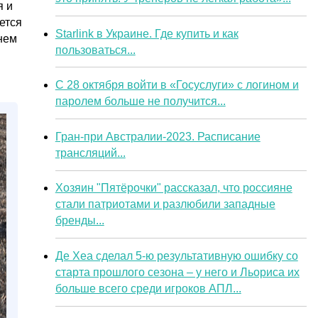
я и
ется
Starlink в Украине. Где купить и как
нем
пользоваться...
С 28 октября войти в «Госуслуги» с логином и
паролем больше не получится...
Гран-при Австралии-2023. Расписание
трансляций...
Хозяин "Пятёрочки" рассказал, что россияне
стали патриотами и разлюбили западные
бренды...
Де Хеа сделал 5-ю результативную ошибку со
старта прошлого сезона – у него и Льориса их
больше всего среди игроков АПЛ...