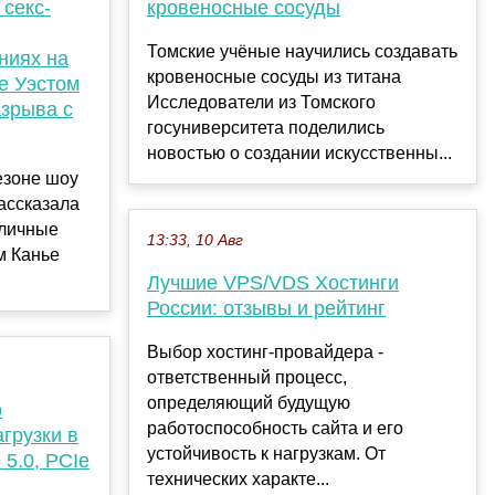
 секс-
кровеносные сосуды
Томские учёные научились создавать
ниях на
кровеносные сосуды из титана
е Уэстом
Исследователи из Томского
азрыва с
госуниверситета поделились
новостью о создании искусственны...
езоне шоу
ассказала
бличные
13:33, 10 Авг
м Канье
Лучшие VPS/VDS Хостинги
России: отзывы и рейтинг
Выбор хостинг-провайдера -
ответственный процесс,
определяющий будущую
о
работоспособность сайта и его
грузки в
устойчивость к нагрузкам. От
 5.0, PCIe
технических характе...