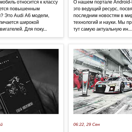
мобиль относится к классу
О нашем портале Android
ается повышенным
это ведущий ресурс, пос
? Это Audi А6 модели,
последним новостям в ми
личается широкой
технологий и науки. Мы п
вигателей. Для поку...
тут самую актуальную ин...
ай
06:22, 29 Сен