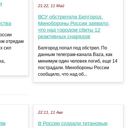
и
21:22, 11 Май
ВСУ обстреляли Белгород.
Минобороны России заявило,
ества
что над городом сбиты 12
оссии
реактивных снарядов
ым отрядам
Белгород попал под обстрел. По
х сил
данным телеграм-канала Baza, как
минимум один человек погиб, еще 14
ва,
пострадали. Минобороны России
сообщило, что над об...
22:11, 11 Авг
тям
В России создали титановые