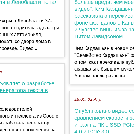
ля в Ленобласти попал
больше вреда, чем мое
видео". Ким Кардашьян
рассказала о пережива
Бугры в Ленобласти 37-
фоне скандалов с Кань
щина-водитель задела три
и чувстве вины из-за р
анных автомобиля,
Питом Дэвидсоном
ехать со двора дома в
роезде. Видео...
Ким Кардашьян в новом с
"Семейство Кардашьян" р
о том, как переживала пу
скандалы с бывшим муже
в
Уэстом после разрыва ...
ъявляет о разработке
генератора текста в
18:00, 02 Апр
сследователей
Опубликовано видео с
ного интеллекта из Google
сравнением скорости за
азработала генератор
играх на ПК с SSD PCIe
идео нового поколения на
4.0 и PCIe 3.0