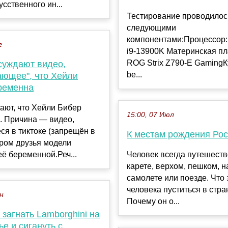
усственного ин...
Тестирование проводилос
следующими
компонентами:Процессор: 
г
i9-13900K Материнская п
ROG Strix Z790-E GamingК
суждают видео,
be...
ающее", что Хейли
ременна
тают, что Хейли Бибер
15:00, 07 Июл
. Причина — видео,
я в тиктоке (запрещён в
К местам рождения Ро
ором друзья модели
ё беременной.Реч...
Человек всегда путешеств
карете, верхом, пешком, н
самолете или поезде. Что 
человека пуститься в стр
ен
Почему он о...
загнать Lamborghini на
е и сигануть с