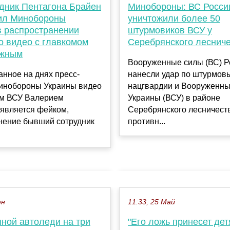
удник Пентагона Брайен
Минобороны: ВС Росси
ил Минобороны
уничтожили более 50
в распространении
штурмовиков ВСУ у
о видео с главкомом
Серебрянского леснич
ужным
Вооруженные силы (ВС) Р
нное на днях пресс-
нанесли удар по штурмов
инобороны Украины видео
нацгвардии и Вооруженны
ом ВСУ Валерием
Украины (ВСУ) в районе
является фейком,
Серебрянского лесничест
нение бывший сотрудник
противн...
юн
11:33, 25 Май
яной автоледи на три
"Его ложь принесет де