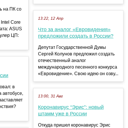
ь на ПК со
13:22, 12 Апр
Intel Core
лата: ASUS
Что за аналог «Евровидения»
улер ЦП:
предложили создать в России?
Депутат Государственной Думы
Сергей Колунов предложил создать
отечественный аналог
международного песенного конкурса
«Евровидение». Свою идею он озву...
ссии
овал: в
а автобусе,
13:00, 31 Авг
заставляет
анствия?
Коронавирус “Эрис”: новый
штамм уже в России
Откуда пришел коронавирус Эрис