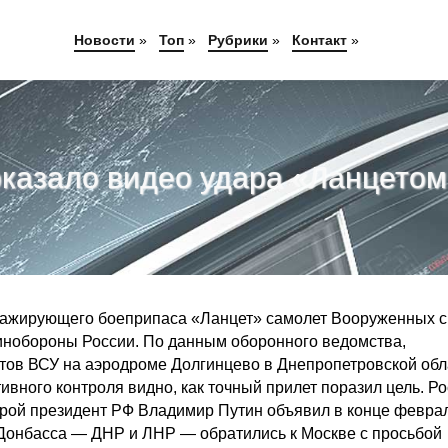
Новости
»
Топ
»
Рубрики
»
Контакт
»
казало видео удара «Ланцетом»
ажирующего боеприпаса «Ланцет» самолет Вооруженных с
инобороны России. По данным оборонного ведомства,
тов ВСУ на аэродроме Долгинцево в Днепропетровской обл
тивного контроля видно, как точный прилет поразил цель. Р
орой президент РФ Владимир Путин объявил в конце февра
к Донбасса — ДНР и ЛНР — обратились к Москве с просьбой