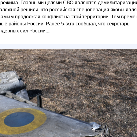
го режима. Главными целями СВО являются демилитаризаци
алежной решили, что российская спецоперация якобы явля
 самым продолжая конфликт на этой территории. Тем време
е районы России. Ранее 5-tv.ru сообщал, что секретарь
дерных сил России....