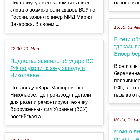
Писториусу стоит запомнить свои
основе иск
слова о возможности ударов ВСУ по
России, заявил спикер МИД Мария
Захарова. В своем ...
16:55, 01 Ав
В сети об
"доказыв
22:00, 21 Мар
Бибер бе
Подполье заявило об ударе ВС
В сети счи
РФ по украинскому заводу в
беременна
Николаеве
появившеес
По заводу «Зоря-Машпроект» в
РФ), в кот
Николаеве, где производят детали
называют е
для ракет и ремонтируют технику
Вооруженных сил Украины (ВСУ),
российская а...
07:33, 16 С
Можно ли 
бездорожь