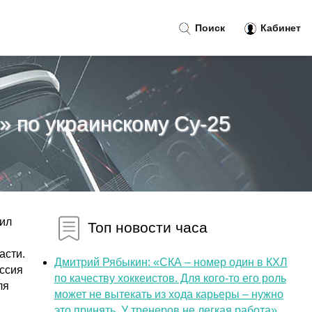
Поиск
Кабинет
 по украинскому Су-25
ил
Топ новости часа
асти.
Дмитрий Рябыкин: «СКА – номер один в КХЛ
оссия
по качеству хоккеистов. Для кого-то его роль
ля
может не вытекать из хода карьеры – нужно
это принять. У тренеров не легкая работа»...