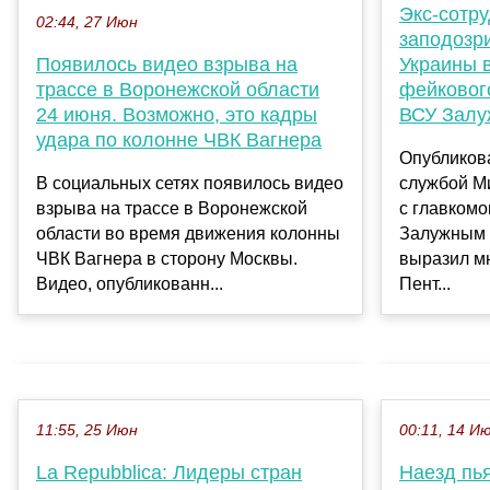
Экс-сотр
02:44, 27 Июн
заподозр
Украины 
Появилось видео взрыва на
фейковог
трассе в Воронежской области
ВСУ Зал
24 июня. Возможно, это кадры
удара по колонне ЧВК Вагнера
Опубликова
службой М
В социальных сетях появилось видео
с главком
взрыва на трассе в Воронежской
Залужным 
области во время движения колонны
выразил м
ЧВК Вагнера в сторону Москвы.
Пент...
Видео, опубликованн...
11:55, 25 Июн
00:11, 14 И
La Repubblica: Лидеры стран
Наезд пь