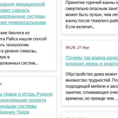
Принятие горячей ванны 
казания медицинской
смертельно опасным заня
ожет сделать
может быть лучше, чем ле
зированные системы
ванну после тяжелого раб
ния универсальными
Если включит...
кие биологи из
ета Райса нашли способ
ать технологию
08:24, 27 Апр
а уровня глюкозы,
мую в
Почему так важна каче
рованных систем...
входная дверь в кварт
Обустройство дома может
множество трудностей. По
р
подходящей мебели и аксе
занятие, отнимающее оче
р Новак и Игорь Руденя
времени, но прежде чем ...
 реализацию проекта
низации системы
бжения Твери