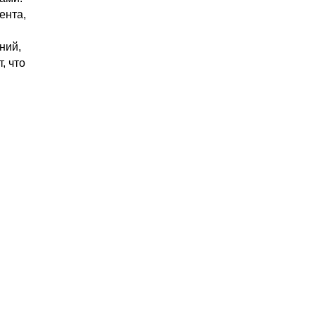
ента,
ний,
, что