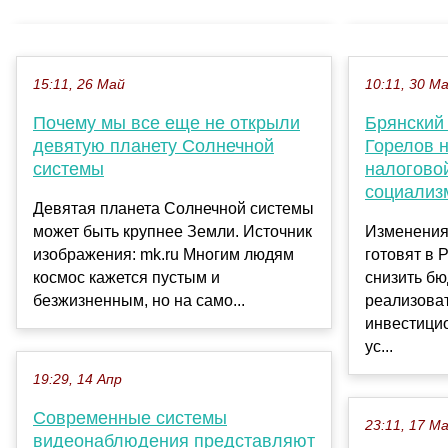
15:11, 26 Май
10:11, 30 М
Почему мы все еще не открыли
Брянский
девятую планету Солнечной
Горелов 
системы
налогово
социализ
Девятая планета Солнечной системы
может быть крупнее Земли. Источник
Изменения
изображения: mk.ru Многим людям
готовят в 
космос кажется пустым и
снизить б
безжизненным, но на само...
реализова
инвестици
ус...
19:29, 14 Апр
Современные системы
23:11, 17 М
видеонаблюдения представляют