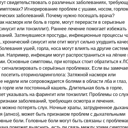
ут свидетельствовать о различных заболеваниях, требующ
имптомах? Игнорирование проблем с ушами, носом, горлом
ических заболеваний. Почему нужно посещать врача?
 насморк или боль в горле, могут перерасти в серьезные
нусит или тонзиллит). Раннее лечение помогает избежать 
ваний. Затянувшиеся простуды, инфекционные процессы ч
хронический синусит или отит могут сильно ухудшить каче
болевания ушей, горла, носа могут влиять на другие систе
ная. Например, инфекции могут распространиться на лёгкие
ми. Основные симптомы, при которых стоит обратиться к Л
 сигнализировать о серьёзных проблемах. Если вы замечае
 посетить оториноларинголога: Затяжной насморк или
 недели или сопровождается болями в области лба и глаз, 
 горле или постоянный кашель. Длительная боль в горле,
ет указывать на фарингит или тонзиллит. Проблемы со слу
признаки заболеваний, требующих осмотра и лечения.
как можно потерять слух. Ночные храпы, затрудненное дыхан
 (апноэ), может быть признаком проблем с дыхательными
овные боли. Головные боли могут быть связаны с проблем
рача поможет выяснить, есть ли связь между этими симптом