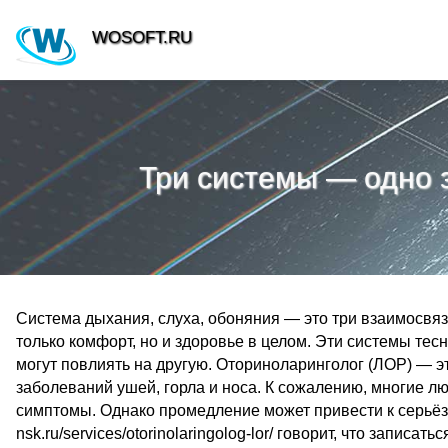
WOSOFT.RU
Три системы — одно з
Система дыхания, слуха, обоняния — это три взаимосвя
только комфорт, но и здоровье в целом. Эти системы тес
могут повлиять на другую. Оториноларинголог (ЛОР) — э
заболеваний ушей, горла и носа. К сожалению, многие л
симптомы. Однако промедление может привести к серьёзн
nsk.ru/services/otorinolaringolog-lor/ говорит, что запис