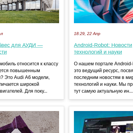
юл
18:29, 22 Апр
бвес для АУДИ —
Android-Robot: Новости
сти
технологий и науки
мобиль относится к классу
О нашем портале Android
ается повышенным
это ведущий ресурс, пос
? Это Audi А6 модели,
последним новостям в ми
личается широкой
технологий и науки. Мы п
вигателей. Для поку...
тут самую актуальную ин...