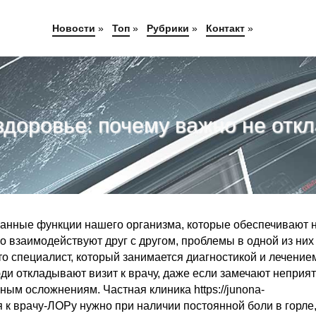
Новости
»
Топ
»
Рубрики
»
Контакт
»
доровье: почему важно не отк
занные функции нашего организма, которые обеспечивают 
но взаимодействуют друг с другом, проблемы в одной из них
то специалист, который занимается диагностикой и лечение
юди откладывают визит к врачу, даже если замечают неприя
ым осложнениям. Частная клиника https://junona-
аться к врачу-ЛОРу нужно при наличии постоянной боли в горле