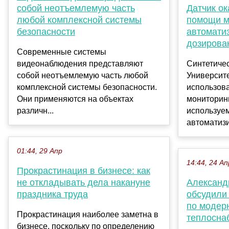
собой неотъемлемую часть
Датчик о
любой комплексной системы
помощи м
безопасности
автомати
дозирова
Современные системы
видеонаблюдения представляют
Синтетичес
собой неотъемлемую часть любой
Университ
комплексной системы безопасности.
использов
Они применяются на объектах
мониторинг
различн...
используе
автоматизи
01:44, 29 Апр
14:44, 24 Ап
Прокрастинация в бизнесе: как
не откладывать дела накануне
Александ
праздника труда
обсудили
по модер
Прокрастинация наиболее заметна в
теплосна
бизнесе, поскольку по определению