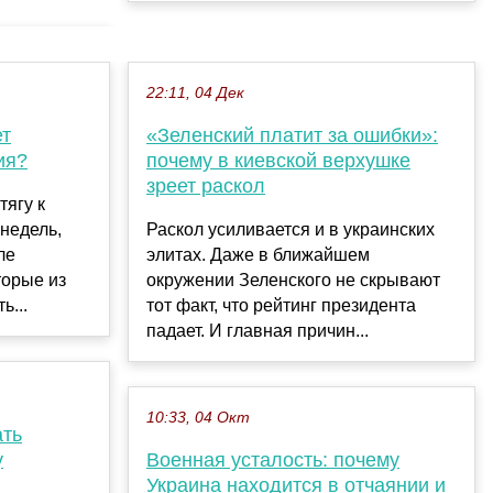
22:11, 04 Дек
ет
«Зеленский платит за ошибки»:
ия?
почему в киевской верхушке
зреет раскол
тягу к
 недель,
Раскол усиливается и в украинских
ле
элитах. Даже в ближайшем
торые из
окружении Зеленского не скрывают
ь...
тот факт, что рейтинг президента
падает. И главная причин...
10:33, 04 Окт
ать
у
Военная усталость: почему
Украина находится в отчаянии и