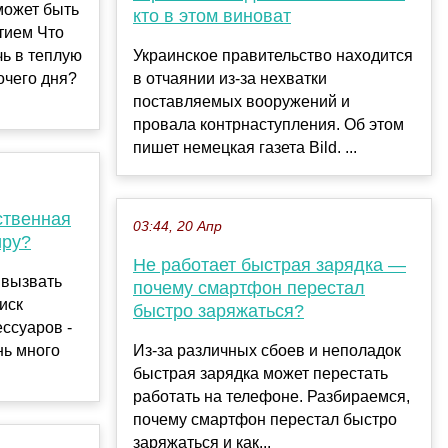
может быть
кто в этом виноват
тием Что
чь в теплую
Украинское правительство находится
очего дня?
в отчаянии из-за нехватки
поставляемых вооружений и
провала контрнаступления. Об этом
пишет немецкая газета Bild. ...
ственная
03:44, 20 Апр
иру?
Не работает быстрая зарядка —
 вызвать
почему смартфон перестал
иск
быстро заряжаться?
ссуаров -
нь много
Из-за различных сбоев и неполадок
быстрая зарядка может перестать
работать на телефоне. Разбираемся,
почему смартфон перестал быстро
заряжаться и как...