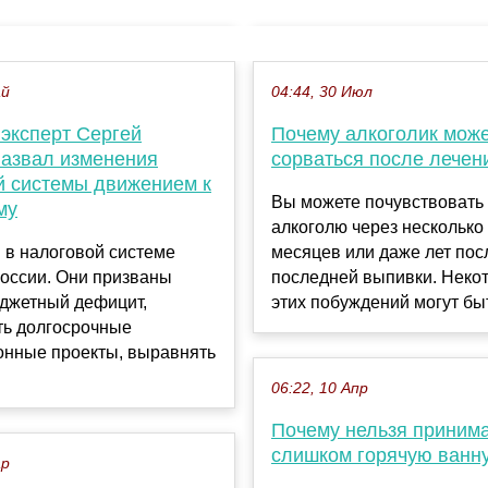
ай
04:44, 30 Июл
 эксперт Сергей
Почему алкоголик мож
назвал изменения
сорваться после лечен
й системы движением к
Вы можете почувствовать 
му
алкоголю через несколько
 в налоговой системе
месяцев или даже лет пос
России. Они призваны
последней выпивки. Неко
юджетный дефицит,
этих побуждений могут быт
ть долгосрочные
онные проекты, выравнять
06:22, 10 Апр
Почему нельзя приним
слишком горячую ванн
ар