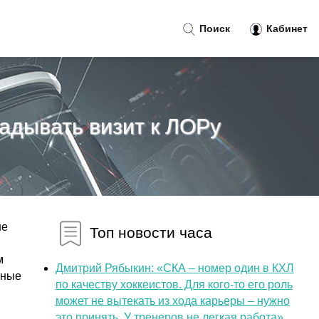
Поиск
Кабинет
ладывать визит к ЛОРу
не
Топ новости часа
м
Дмитрий Рябыкин: «СКА – номер один в КХЛ
тные
по качеству хоккеистов. Для кого-то его роль
может не вытекать из хода карьеры – нужно
,
это принять. У тренеров не легкая работа»...