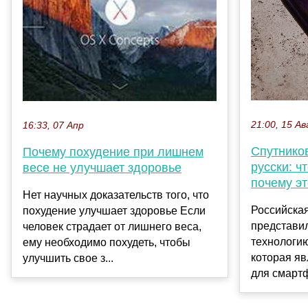
21:00, 15 Ав
16:33, 07 Апр
Спутнико
Почему похудение при лишнем
русски: ч
весе не улучшает здоровье
почему э
Нет научных доказательств того, что
Российска
похудение улучшает здоровье Если
представи
человек страдает от лишнего веса,
технологи
ему необходимо похудеть, чтобы
которая я
улучшить свое з...
для смартф