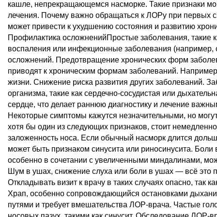
кашле, непрекращающемся насморке. Такие признаки мог
лечения. Почему важно обращаться к ЛОРу при первых с
может привести к ухудшению состояния и развитию хрон
Профилактика осложненийПростые заболевания, такие как
воспаления или инфекционные заболевания (например, си
осложнений. Предотвращение хронических форм заболе
приводят к хроническим формам заболеваний. Например, 
жизни. Снижение риска развития других заболеваний. За
организма, такие как сердечно-сосудистая или дыхатель
сердце, что делает раннюю диагностику и лечение важны
Некоторые симптомы кажутся незначительными, но могут
хотя бы один из следующих признаков, стоит немедленно
заложенность носа. Если обычный насморк длится дольше
может быть признаком синусита или риносинусита. Боли в
особенно в сочетании с увеличенными миндалинами, мож
Шум в ушах, снижение слуха или боли в ушах — всё это 
Откладывать визит к врачу в таких случаях опасно, так 
Храп, особенно сопровождающийся остановками дыхания
путями и требует вмешательства ЛОР-врача. Частые гол
носовых пазух, такими как синусит. Обследование ЛОР-в