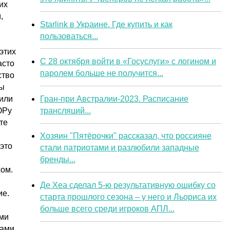
их
,
Starlink в Украине. Где купить и как
пользоваться...
этих
С 28 октября войти в «Госуслуги» с логином и
асто
паролем больше не получится...
ство
мы
Гран-при Австралии-2023. Расписание
 или
трансляций...
ОРу
те
Хозяин "Пятёрочки" рассказал, что россияне
это
стали патриотами и разлюбили западные
бренды...
хом.
Де Хеа сделал 5-ю результативную ошибку со
ие.
старта прошлого сезона – у него и Льориса их
больше всего среди игроков АПЛ...
ами
ами.