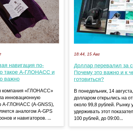
г
18:44, 15 Авг
вая навигация по-
Доллар перевалил за с
то такое А-ГЛОНАСС и
Почему это важно и к ч
то важно
готовиться?
я компания «ГЛОНАСС»
В понедельник, 14 августа,
ла инновационную
долларом открылись на от
ю А-ГЛОНАСС (A-GNSS),
около 99,8 рублей. Рынку 
вляется аналогом A-GPS
удерживать этот показател
онов и навигаторов. ...
100 рублей, до 09:00...